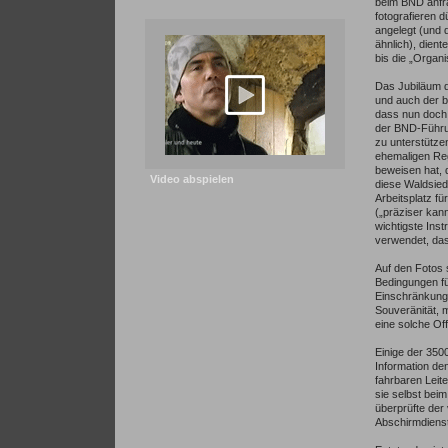
beim BND anfra
fotografieren d
angelegt (und 
ähnlich), dien
bis die „Organi
Das Jubiläum d
und auch der b
dass nun doch 
der BND-Führun
zu unterstütze
ehemaligen Reg
beweisen hat, 
Video abspielen
diese Waldsied
Arbeitsplatz f
(„präziser kann
wichtigste Inst
verwendet, da
Auf den Fotos 
Bedingungen fü
Einschränkunge
Souveränität, 
eine solche Of
Einige der 3500
Information de
fahrbaren Leit
sie selbst bei
überprüfte der
Abschirmdienst