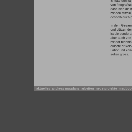
Entstanden ist
von fotografis
dass sich die h
mit den Mitteln
deshalb auch ni
In dem Gesamt-
und blätternde
ist die sonder
aber auch von 
mit der techni
duldete er ke
Labor und kein
selten gross.
aktuelles
andreas magdanz
arbeiten
neue projekte
magbo