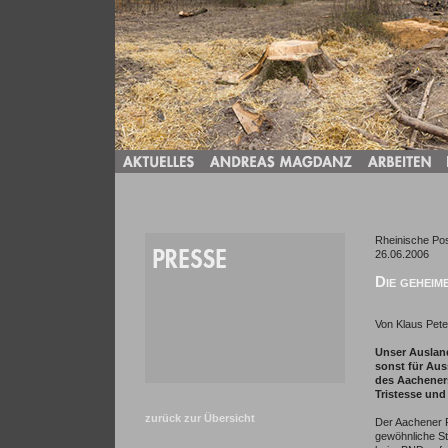
Rheinische Po
26.06.2006
Die geheim
Von Klaus Pet
Unser Auslan
sonst für Aus
des Aachener
Tristesse und
zurück zur Übersicht
Der Aachener F
gewöhnliche Ste