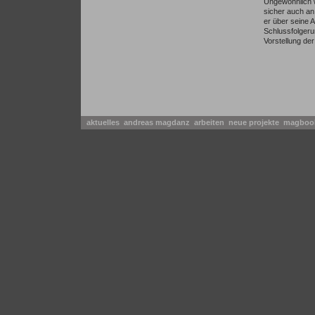
Ungewöhnlich w
sicher auch an
er über seine 
Schlussfolgeru
Vorstellung de
aktuelles
andreas magdanz
arbeiten
neue projekte
magbo