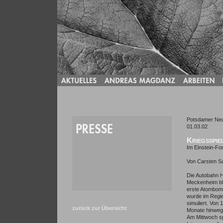
Potsdamer Neu
01.03.02
Kriegsspie
Im Einstein-F
Von Carsten S
Die Autobahn H
Meckenheim bli
erste Atombom
wurde im Regie
simuliert. Von
zurück zur Übersicht
Monate hinweg 
Am Mittwoch sp