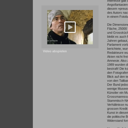
Interesse galt
Angstfantasien
diesem »preuss
des Autors na
in einem Fotoba
Die Dimension
Fläche, 25000
und Grossküche
bleibt es auch
Jahren gebaut,
Parlament vorb
berichtete, wu
Video abspielen
Redakteure wur
Akten nicht fre
Amnesie. Also 
1989 wurden die
bestraft! Die k
den Fotografen.
Blick auf den 
von den Talib
Der Bund jedo
wenige Museen 
Künstler ein M
Grossmannssuch
Stammtisch-Niv
Verhältnisse nu
grossen Kredit 
Kunst in diesem 
die politische
Widerstand for­